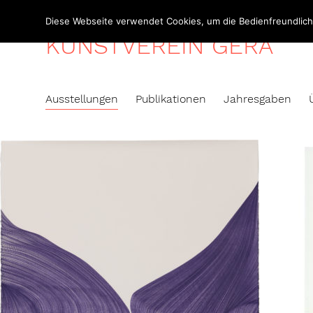
Skip
Diese Webseite verwendet Cookies, um die Bedienfreundlichk
to
KUNSTVEREIN GERA
content
Ausstellungen
Publikationen
Jahresgaben