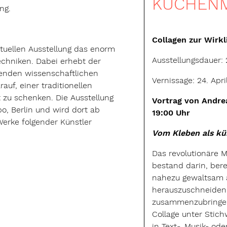
KÜCHEN
ng.
Collagen zur Wirk
ktuellen Ausstellung das enorm
Ausstellungsdauer: 
techniken. Dabei erhebt der
enden wissenschaftlichen
Vernissage: 24. Apri
auf, einer traditionellen
zu schenken. Die Ausstellung
Vortrag von Andrea
bo, Berlin und wird dort ab
19:00 Uhr
erke folgender Künstler
Vom Kleben als kü
Das revolutionäre 
bestand darin, ber
nahezu gewaltsam a
herauszuschneiden
zusammenzubringen
Collage unter Stic
in Text-, Musik- o