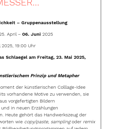
MESSER…
lichkeit – Gruppenausstellung
25. April –
06. Juni
2025
l 2025, 19:00 Uhr
s Schlaegel am Freitag, 23. Mai 2025,
nstlerischem Prinzip und Metapher
Moment der künstlerischen Colllage-Idee
eits vorhandene Motive zu verwenden, sie
us vorgefertigten Bildern
 und in neuen Erzählungen
. Heute gehört das Handwerkszeug der
hworten wie
copy/paste, sampling
oder
remix
der Bildbearbeitungsprogammen auf jedem