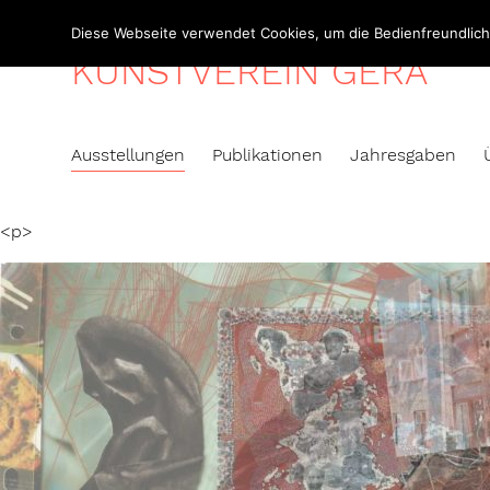
Skip
Diese Webseite verwendet Cookies, um die Bedienfreundlichk
to
KUNSTVEREIN GERA
content
Ausstellungen
Publikationen
Jahresgaben
<p>