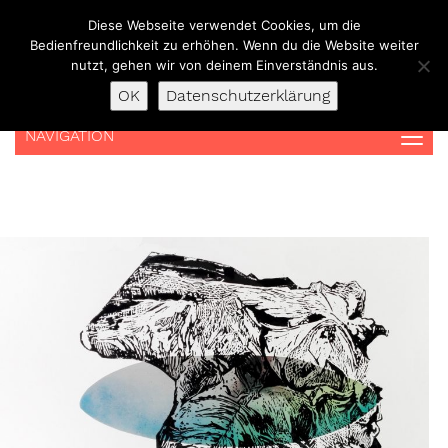
Skip
Diese Webseite verwendet Cookies, um die
to
Bedienfreundlichkeit zu erhöhen. Wenn du die Website weiter
content
nutzt, gehen wir von deinem Einverständnis aus.
OK
Datenschutzerklärung
NAVIGATION