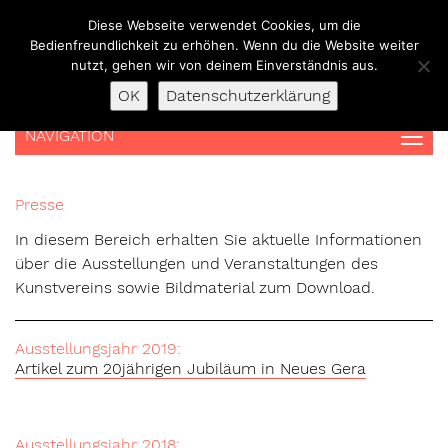
Skip
Diese Webseite verwendet Cookies, um die
to
Bedienfreundlichkeit zu erhöhen. Wenn du die Website weiter
content
nutzt, gehen wir von deinem Einverständnis aus.
OK
Datenschutzerklärung
NAVIGATION
Presse
In diesem Bereich erhalten Sie aktuelle Informationen
über die Ausstellungen und Veranstaltungen des
Kunstvereins sowie Bildmaterial zum Download.
Ausstellungsjahr 2019:
Artikel zum 20jährigen Jubiläum in Neues Gera
Ausstellungsjahr 2018: